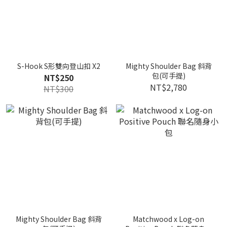
S-Hook S形雙向登山扣 X2
Mighty Shoulder Bag 斜背
包(可手提)
NT$250
NT$2,780
NT$300
Mighty Shoulder Bag 斜背
Matchwood x Log-on