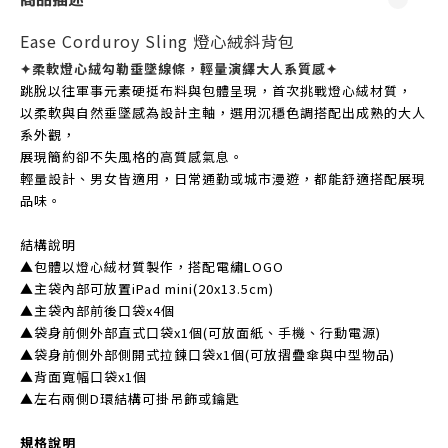
Ease Corduroy Sling 燈心絨斜背包
✦柔軟燈心絨勾勒垂墜線條，輕量演繹大人系質感
✦
跳脫以往軍事元素硬挺布料與包體呈現，首次挑戰燈心絨材質，
以柔軟與自然垂墜感為設計主軸，選用沉穩色調搭配出成熟的大人
系外觀，
展現簡約卻不失風格的高質感氣息。
輕量設計、男女皆適用，日常通勤或城市漫遊，都能舒適搭配展現
品味。
結構說明
▲包體以燈心絨材質製作，搭配電繡LOGO
▲主袋內部可放置iPad mini(20x13.5cm)
▲主袋內部前後口袋x4個
▲袋身前側外部直式口袋x1個(可放面紙、手機、行動電源)
▲袋身前側外部側開式拉鍊口袋x1個(可放摺疊傘與中型物品)
▲背面寬幅口袋x1個
▲左右兩側D環結構可掛吊飾或鑰匙
規格說明