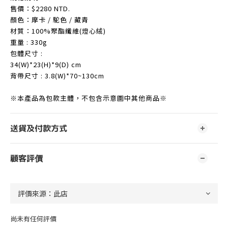
售價：$2280 NTD.
顏色：摩卡 / 駝色 / 藏青
材質：100%聚酯纖維(燈心絨)
重量 : 330g
包體尺寸 :
34(W)*23(H)*9(D) cm
背帶尺寸 : 3.8(W)*70~130cm
※本產品為包款主體，不包含示意圖中其他商品※
送貨及付款方式
顧客評價
尚未有任何評價