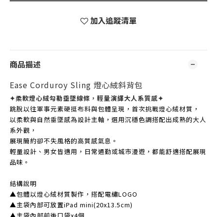
加入追蹤清單
商品描述
Ease Corduroy Sling 燈心絨斜背包
✦柔軟燈心絨勾勒垂墜線條，輕量演繹大人系質感
✦
跳脫以往軍事元素硬挺布料與包體呈現，首次挑戰燈心絨材質，
以柔軟與自然垂墜感為設計主軸，選用沉穩色調搭配出成熟的大人
系外觀，
展現簡約卻不失風格的高質感氣息。
輕量設計、男女皆適用，日常通勤或城市漫遊，都能舒適搭配展現
品味。
結構說明
▲包體以燈心絨材質製作，搭配電繡LOGO
▲主袋內部可放置iPad mini(20x13.5cm)
▲主袋內部前後口袋x4個