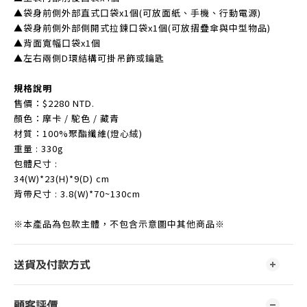
▲袋身前側外部直式口袋x1個(可放面紙、手機、行動電源)
▲袋身前側外部側開式拉鍊口袋x1個(可放摺疊傘與中型物品)
▲背面寬幅口袋x1個
▲左右兩側D環結構可掛吊飾或鑰匙
規格說明
售價：$2280 NTD.
顏色：摩卡 / 駝色 / 藏青
材質：100%聚酯纖維(燈心絨)
重量 : 330g
包體尺寸 :
34(W)*23(H)*9(D) cm
背帶尺寸 : 3.8(W)*70~130cm
※本產品為包款主體，不包含示意圖中其他商品※
送貨及付款方式
顧客評價