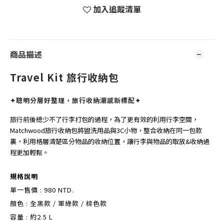
加入追蹤清單
商品描述
Travel Kit 旅行收納包
✦聰明分層好整理，旅行收納潮感新標配✦
旅行前後總少不了行李打包的過程，為了更有效的利用行李空間，
Matchwood旅行收納包將盥洗用品與3C小物，整合收納在同一包款
裏，利用格層清楚區分物品的收納位置，讓行李與物品的取放&收納過
程更加輕鬆。
規格說明
單一售價 : 980 NTD.
顏色 : 全黑款 / 軍綠款 / 棕色款
容量 : 約2.5 L