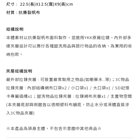
尺寸 : 22.5(長)X12.5(寬)X9(高)cm
材質 : 抗撕裂帆布
結構說明
本體素材以抗撕裂帆布面料製作，並選用YKK原廠拉鏈，內外部多
樣夾層設計可以應付各種盥洗用品與旅行物品的收納，為實用的收
納包款。
夾層結構說明
最外部拉鍊夾層 : 可放置最常取用之物品(如眼藥水..等)；3C物品
拉鍊夾層 : 內部結構網布口袋x2 / 小口袋x1 / 大口袋x1 / SD記憶
卡專屬插槽x1；盥洗物品拉鍊夾層 : 拉鍊網布夾層x1 / 主置物空間
(本夾層底部與側圍皆以透明塑料布舖底，防止水分或液體直接滲
入3C物品夾層)
※本產品為袋身主體，不包含示意圖中其他商品※