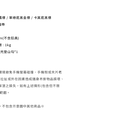
橘標 / 軍綠底黑金標 / 卡其底黑標
織帶
cm(不含扣具)
 1kg
光登山勾*1
環境避免手機螢幕碰撞、手機殼或夾片老
外力拉扯或外在因素造成隨身吊掛物品損壞、
掉落之損失，如有上述情形(包含但不限
任範圍。
，不包含示意圖中其他商品※