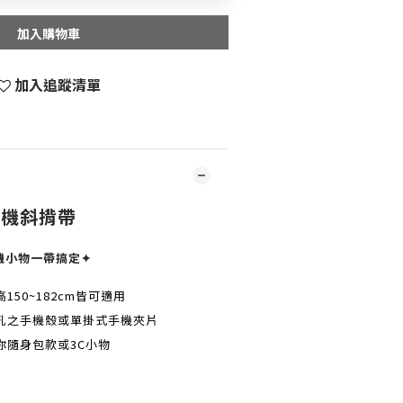
加入購物車
加入追蹤清單
手機斜揹帶
機小物一帶搞定✦
50~182cm皆可適用
孔之手機殼或單掛式手機夾片
你隨身包款或3C小物