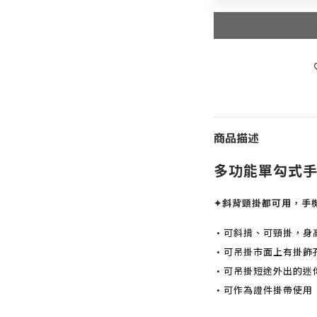
商品描述
多功能單勾式
✦斜背頸掛都可用，手
•可斜揹、可頸掛，身高1
•可吊掛市面上有掛飾
•可吊掛短途外出的迷
•可作為證件掛帶使用