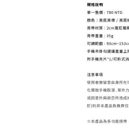
規格說明
單一售價 : 780 NTD.
顏色：黑底黑標 / 黑底
背帶材質 : 2cm寬尼龍
背帶重量 : 35g
可調範圍 : 93cm~153
手機吊掛勾建議重量上限 :
附手機夾片*1/可拆式消
注意事項
使用者需留意自身所在
化導致手機脫落..等
或因意外與疏忽所造成
於)則非本產品負擔責
※本產品為多功能揹帶