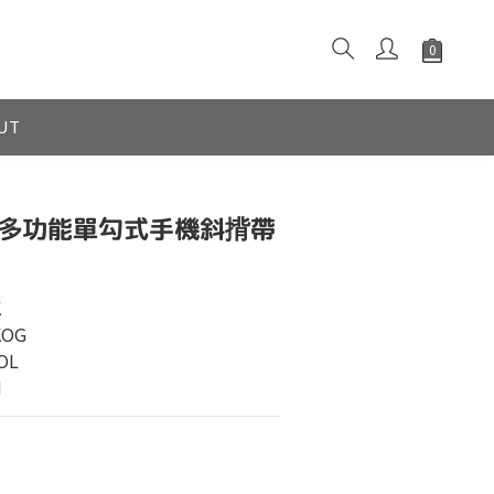
UT
rap 多功能單勾式手機斜揹帶
K
KOG
OL
H