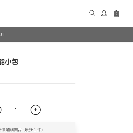
UT
機能小包
L
惠價加購商品
(最多 1 件)