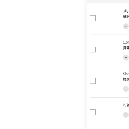
2
橘色
1
擇
Sh
擇
可