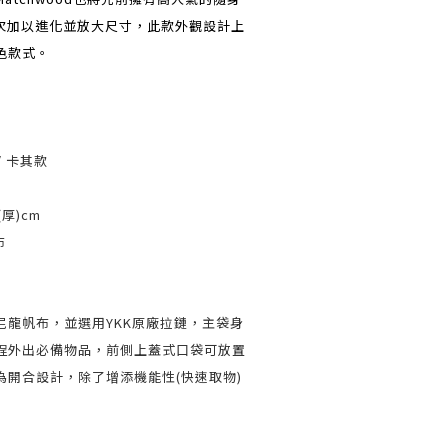
e，再次加以進化並放大尺寸，此款外觀設計上
色款式。
/ 卡其款
5(厚)cm
布
尼龍帆布，並選用YKK原廠拉鏈，主袋身
程外出必備物品，前側上蓋式口袋可放置
為開合設計，除了增添機能性(快速取物)