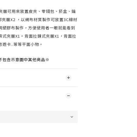
主夾層可用來放置皮夾、零錢包、菸盒、鑰
部夾層X2 ，以網布材質製作可放置3C線材
明塑膠布製作，方便使用者一眼就能看到
式夾層X1。背面拉鍊式夾層X1，背面拉
遊卡..等等平面小物。
不包含示意圖中其他商品※