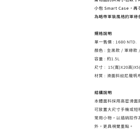
小包 Smart Cas
為略帶軍裝風格的軍綠
規格說明
單一售價 : 1680 NTD.
顏色 : 全黑款 / 軍綠款 
容量 : 約1.5L
尺寸 : 15(寬)X20高)X
材質 : 滑面斜紋尼龍帆
結構說明
本體面料採用高密滑面
可放置大尺寸手機或短
常用小物，以插硝扣作
外，更具視覺重點。