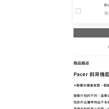
登
商品描述
Pacer 斜背機
✦輕便升級更有型，輕
隨著行程的不同，直擊
短途外出攜帶物品不多
身物品的斜背小包款；M