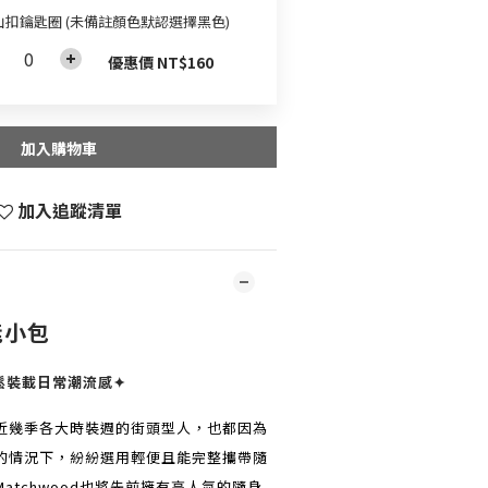
山扣鑰匙圈 (未備註顏色默認選擇黑色)
優惠價 NT$160
加入購物車
加入追蹤清單
能小包
鬆裝載日常潮流感✦
近幾季各大時裝週的街頭型人，也都因為
的情況下，紛紛選用輕便且能完整攜帶隨
atchwood也將先前擁有高人氣的隨身