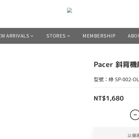
EW ARRIVALS
STORES
MEMBERSHIP
ABO
Pacer 斜背
型號：綠 SP-002-O
NT$1,680
以優