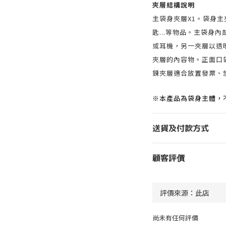
夾層結構說明
主袋身夾層X1。袋身
匙...等物品。主袋身內
或耳機，另一夾層以透
夾層的內容物。正面口袋
鍊夾層適合放置發票、悠
※本產品為袋身主體，
送貨及付款方式
顧客評價
尚未有任何評價