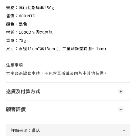
規格：高山瓦斯罐套450g
售價：680 NTD.
顏色：黑色
材質：1000D防潑水尼龍
重量：75g
尺寸：直徑11cm*高13cm (手工量測誤差範圍+-1cm)
注意事項
本產品為罐套本體，不包含瓦斯罐及圖片中其他裝備。
送貨及付款方式
顧客評價