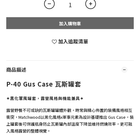
加入購物車
加入追蹤清單
商品描述
P-40 Gus Case 瓦斯罐套
✦黑化軍風罐套，露營風格與機能兼具✦
露營野餐不可或缺的瓦斯罐罐體外觀，時常與精心佈置的裝備風格相互
衝突，Matchwood以黑化風格x軍事元素為設計基礎推出 Gus Case，裝
上罐套後可保護瓶身防止瓦斯罐內部溫度下降並維持燃燒效率，更可融
入風格露營的整體視覺。