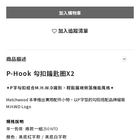
加入購物車
加入追蹤清單
商品描述
P-Hook 勾扣鑰匙圈X2
✦P字勾扣結合M.H.W.D識別，輕鬆展現俐落機能風格✦
Matchwood 本季推出實用配件小物，以P字型的勾扣搭配品牌縮寫
M.H.W.D Logo
規格說明
單一售價 :
兩款一組
250 NTD
顏色 : 黑底紅字款 / 黑底白字款