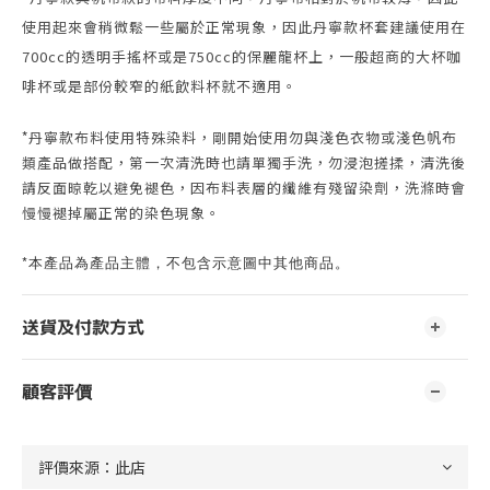
使用起來會稍微鬆一些屬於正常現象，因此
丹寧款杯套建議使用在
700cc的透明手搖杯或是750cc的保麗龍杯上，
一般超商的大杯咖
啡杯或是部份較窄的紙飲料杯就不適用。
*
丹寧款布料使用特殊染料，剛開始使用勿與淺色衣物或
淺色
帆布
類產品做搭配，第一次清洗時也請單獨手洗，勿浸泡搓揉，清洗後
請反面晾乾以避免褪色，因布料表層的纖維有
殘留染劑，洗滌時會
慢慢褪掉屬正常的染色現象。
*本產品為產品主體，不包含示意圖中其他商品。
送貨及付款方式
顧客評價