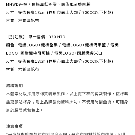
MHWD丹寧 / 民族風紅圖騰、
民族風
灰藍圖騰
尺寸 : 提帶長度18cm (適用市面上大部分700CC以下杯款)
材質 : 棉質厚帆布
【別注款】 單一售價 : 330 NTD.
顏色 : 電繡LOGO+織標全黑 /
電繡LOGO+織標海軍藍 /
電繡
LOGO+
圖騰
織帶可可棕 /
電繡LOGO+
圖騰
織帶米白
尺寸 : 提帶長度18cm (適用市面上大部分700CC以下杯款)
材質 : 棉質厚帆布
結構說明
本體素材以採用厚棉質帆布製作，以上寬下窄的剪裁製作，使杯套
能更服貼杯身；附上品牌強化塑料掛勾，不使用時摺疊後，可隨身
掛於腰間或包包上。
注意事項
*丹寧款與帆布款的布料厚度不同，
丹寧布相對於帆布較薄，因此