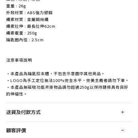
重量 : 26g
外殼材質 : ABS強力塑鋼
繩索材質 : 金屬鋼絲繩
繩索拉伸 : 最長拉伸62cm
繩索載重 : 250g
鑰匙圈內徑 : 2.5cm
注意事項說明
•本產品為鑰匙扣本體，不包含示意圖中其他商品。
•LOGO為手工定位無法100%完全水平，完美主義者請勿下單。
•本產品無磁吸功能吊掛物品請勿超過250g以保持鏈條具有良好
的伸縮性。
送貨及付款方式
顧客評價