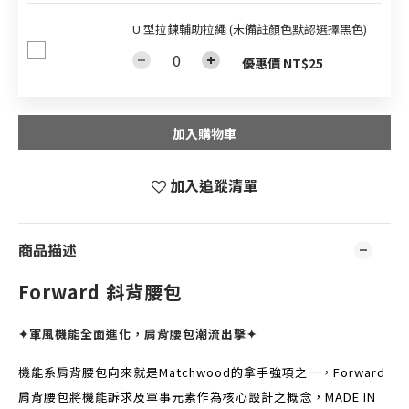
U 型拉鍊輔助拉繩 (未備註顏色默認選擇黑色)
優惠價 NT$25
加入購物車
加入追蹤清單
商品描述
Forward 斜背腰包
✦
軍風機能全面進化，肩背腰包潮流出擊
✦
機能系肩背腰包向來就是Matchwood的拿手強項之一，Forward
肩背腰包將機能訴求及軍事元素作為核心設計之概念，MADE IN