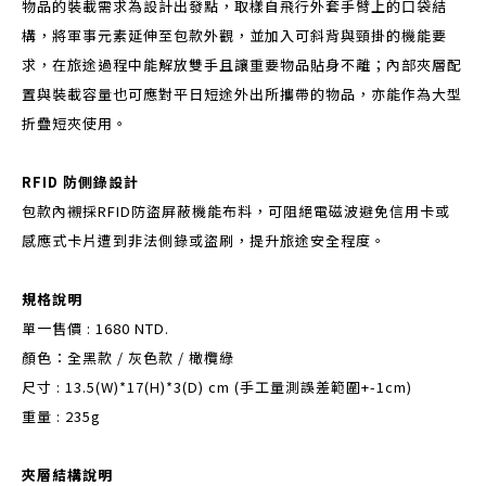
物品的裝載需求為設計出發點，取樣自飛行外套手臂上的口袋結
構，將軍事元素延伸至包款外觀，並加入可斜背與頸掛的機能要
求，在旅途過程中能解放雙手且讓重要物品貼身不離；內部夾層配
置與裝載容量也可應對平日短途外出所攜帶的物品，亦能作為大型
折疊短夾使用。
RFID 防側錄設計
包款內襯採RFID防盜屏蔽機能布料，可阻絕電磁波避免信用卡或
感應式卡片遭到非法側錄或盜刷，提升旅途安
全程度。
規格說明
單一售價 : 1680 NTD.
顏色：全黑款 / 灰色款 / 橄欖綠
尺寸 : 13.5(W)*17(H)*3(D) cm (手工量測誤差範圍+-1cm)
重量 : 235g
夾層結構說明