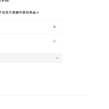
置零錢)
不包含示意圖中其他商品※