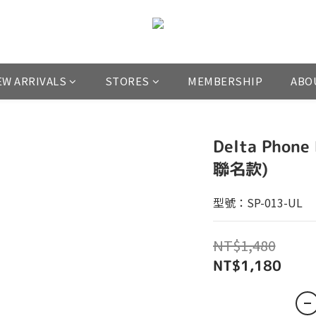
EW ARRIVALS
STORES
MEMBERSHIP
ABO
Delta Pho
聯名款)
型號：SP-013-UL
NT$1,480
NT$1,180