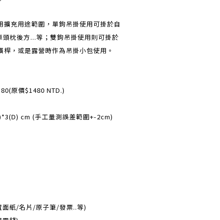
用擴充用途範圍，單鉤吊掛使用可掛於自
車頭枕後方...等；雙鉤吊掛使用則可掛於
橫桿，或是露營時作為吊掛小包使用。
0(原價$1480 NTD.)
H)*3(D) cm (手工量測誤差範圍+-2cm)
面紙/名片/原子筆/發票..等)