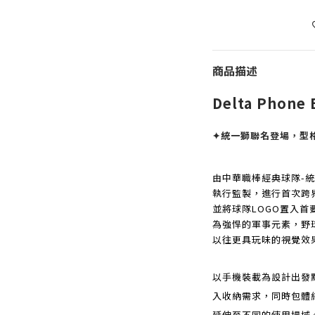
商品描述
Delta Phon
✦統一獅聯名登場，型
由中華職棒經典球隊-統一獅
執行監製，進行首次跨
並將球隊LOGO置入
為強悍的軍事元素，野
以往更具玩味的視覺效
以手機裝載為設計出發
入收納需求，同時包體
延伸至不同的使用場域