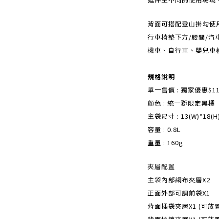
背面可搭配登山掛勾使
行車椅墊下方/腰間/汽
機車、自行車、嬰兒車
規格說明
單一售價 : 獨家優惠$118
顏色 : 統一獅限定黑橘
主袋尺寸 : 13(W)*18(
容量 : 0.8L
重量 : 160g
夾層配置
主袋內部網布夾層X2
正面外部可調前袋X1
背面插袋夾層X1 (可放置