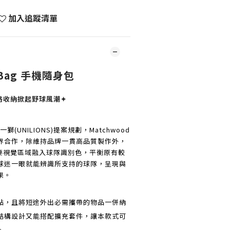
加入追蹤清單
e Bag 手機隨身包
格收納掀起野球風潮✦
(UNILIONS)提案規劃，Matchwood
界合作，除維持品牌一貫高品質製作外，
首要視覺區域融入球隊識別色，平衡原有較
球迷一眼就能辨識所支持的球隊，呈現與
果。
點，且將短途外出必需攜帶的物品一併納
結構設計又能搭配擴充套件，讓本款式可
。