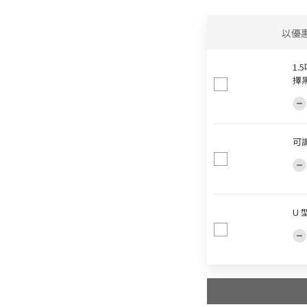
以優
1
擇
可
U