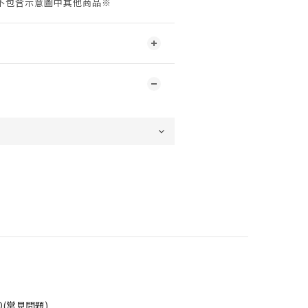
不包含示意圖中其他商品※
Q(常見問題)