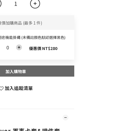
惠價加購商品
(最多 1 件)
用途機能掛繩 (未備註顏色默認選擇黑色)
優惠價 NT$280
加入購物車
加入追蹤清單
 Cover 軍事卡套&證件套