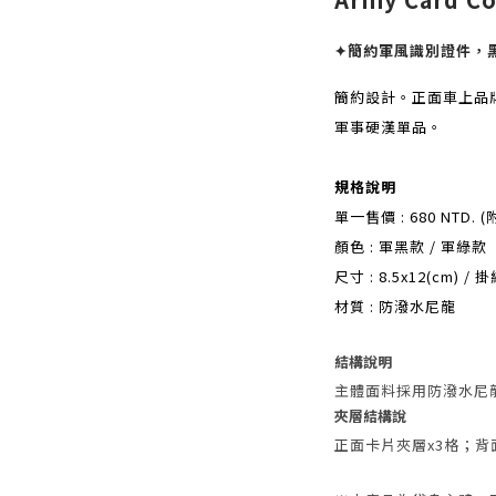
✦簡約軍風識別證件，
簡約設計。正面車上品
軍事硬漢單品。
規格說明
單一售價 : 680 NTD.
顏色 : 軍黑款 / 軍綠款
尺寸 : 8.5x12(cm) /
材質 : 防潑水尼龍
結構說明
主體面料採用防潑水尼
夾層結構說
正面卡片夾層x3格；背