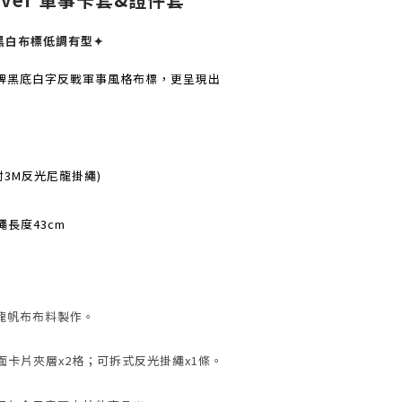
黑白布標低調有型✦
牌黑底白字反戰軍事風格布標，更呈現出
 (附3M反光尼龍掛繩)
 掛繩長度43cm
龍帆布布料製作。
面卡片夾層x2格；可拆式反光掛繩x1條。