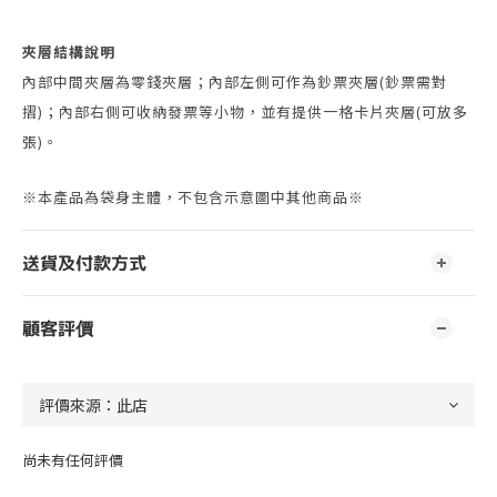
夾層結構說明
內部中間夾層為零錢夾層；內部左側可作為鈔票夾層(鈔票需對
摺)；內部右側可收納發票等小物，並有提供一格卡片夾層(可放多
張)。
※本產品為袋身主體，不包含示意圖中其他商品※
送貨及付款方式
顧客評價
尚未有任何評價