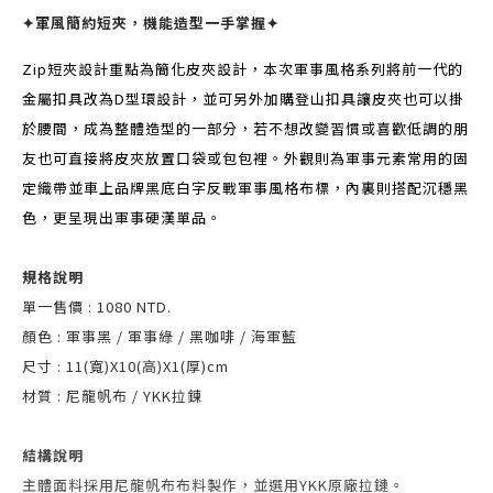
✦軍風簡約短夾，機能造型一手掌握✦
Zip短夾設計重點為簡化皮夾設計，本次軍事風格系列將前一代的
金屬扣具改為D型環設計，並可另外加購登山扣具讓皮夾也可以掛
於腰間，成為整體造型的一部分，若不想改變習慣或喜歡低調的朋
友也可直接將皮夾放置口袋或包包裡。外觀則為軍事元素常用的固
定織帶並車上品牌黑底白字反戰軍事風格布標，內裏則搭配沉穩黑
色，更呈現出軍事硬漢單品。
規格說明
單一售價 : 1080 NTD.
顏色 : 軍事黑 / 軍事綠 / 黑咖啡 / 海軍藍
尺寸 : 11(寬)X10(高)X1(厚)cm
材質 : 尼龍帆布 / YKK拉鍊
結構說明
主體面料採用尼龍帆布布料製作，並選用YKK原廠拉鏈。