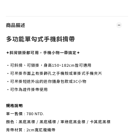
商品描述
多功能單勾式手機斜揹帶
✦斜背頸掛都可用，手機小物一帶搞定✦
•可斜揹、可頸掛，身高150~182cm皆可適用
•可吊掛市面上有掛飾孔之手機殼或單掛式手機夾片
•可吊掛短途外出的迷你隨身包款或3C小物
•可作為證件掛帶使用
規格說明
單一售價 : 780 NTD.
顏色：黑底黑標 / 黑底橘標 / 軍綠底黑金標 / 卡其底黑標
背帶材質 : 2cm寬尼龍織帶