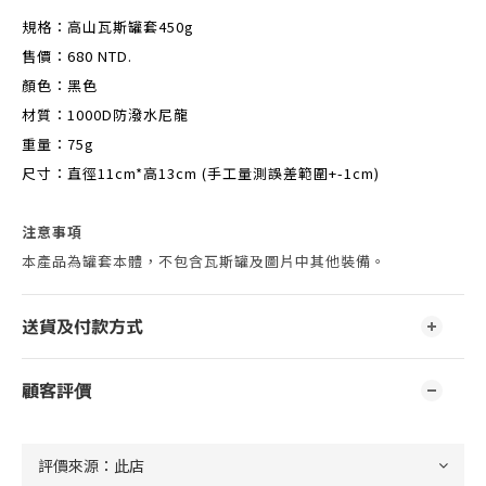
規格：高山瓦斯罐套450g
售價：680 NTD.
顏色：黑色
材質：1000D防潑水尼龍
重量：75g
尺寸：直徑11cm*高13cm (手工量測誤差範圍+-1cm)
注意事項
本產品為罐套本體，不包含瓦斯罐及圖片中其他裝備。
送貨及付款方式
顧客評價