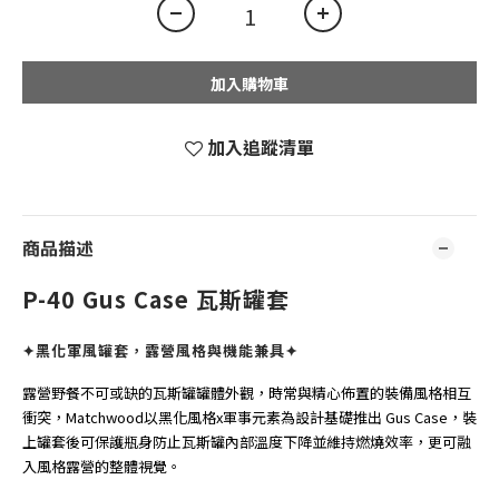
加入購物車
加入追蹤清單
商品描述
P-40 Gus Case 瓦斯罐套
✦黑化軍風罐套，露營風格與機能兼具✦
露營野餐不可或缺的瓦斯罐罐體外觀，時常與精心佈置的裝備風格相互
衝突，Matchwood以黑化風格x軍事元素為設計基礎推出 Gus Case，裝
上罐套後可保護瓶身防止瓦斯罐內部溫度下降並維持燃燒效率，更可融
入風格露營的整體視覺。