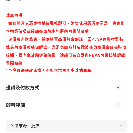
注意事項
*如欲髒污以清水擦拭後風乾即可，請勿使用清潔劑清洗，避免化
學物質破壞或侵蝕布面防水塗層與內裏貼合處。
*保溫袋非耐熱袋，若要放置高溫熱食的話，因PEVA內裏材質特
性若與高溫玻璃保鮮盒、光滑表面容器及微波後的高溫食品長時間
接觸，易產生沾黏導致破損，建議可在容器與PEVA內裏接觸處放
置隔熱墊。
*
本產品為袋身主體，不包含示意圖中其他商品
送貨及付款方式
顧客評價