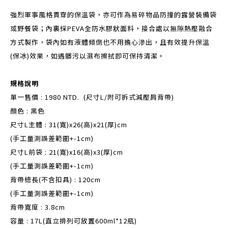
強烈軍事風格貫穿的保溫袋，亦可作為易碎物品防撞的露營裝備袋
或野餐袋；內裏採PEVA全防水膠狀面料，接合處以無隙熱壓融合
方式製作，袋內如有液體傾倒也不用擔心滲出，且有效提升保溫
(保冰)效果，如遇髒污以濕布擦拭即可保持清潔。
規格說明
單一售價 : 1980 NTD. (尺寸L/附可拆式減壓肩背帶)
顏色 : 黑色
尺寸L主體 : 31(寬)x26(高)x21(厚)cm
(手工量測誤差範圍+-1cm)
尺寸L前袋 : 21(寬)x16(高)x3(厚)cm
(手工量測誤差範圍+-1cm)
背帶總長(不含扣具) : 120cm
(手工量測誤差範圍+-1cm)
背帶寬度 : 3.8cm
容量 : 17L(直立排列可放置600ml*12瓶)