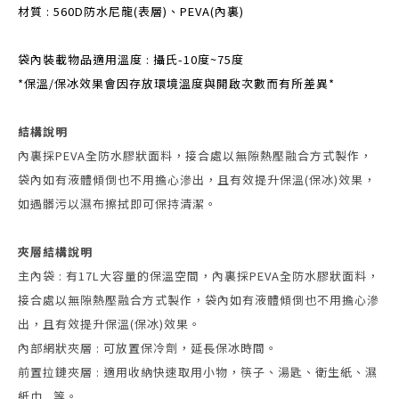
材質 : 560D防水尼龍(表層)、PEVA(內裏)
袋內裝載物品適用溫度 : 攝氏-10度~75度
*保溫/保冰效果會因存放環境溫度與開啟次數而有所差異*
結構說明
內裏採PEVA全防水膠狀面料，接合處以無隙熱壓融合方式製作，
袋內如有液體傾倒也不用擔心滲出，且有效提升保溫(保冰)效果，
如遇髒污以濕布擦拭即可保持清潔。
夾層結構說明
主內袋 : 有17L大容量的保溫空間，內裏採PEVA全防水膠狀面料，
接合處以無隙熱壓融合方式製作，袋內如有液體傾倒也不用擔心滲
出，且有效提升保溫(保冰)效果。
內部網狀夾層 : 可放置保冷劑，延長保冰時間。
前置拉鏈夾層 : 適用收納快速取用小物，筷子、湯匙、衛生紙、濕
紙巾...等。