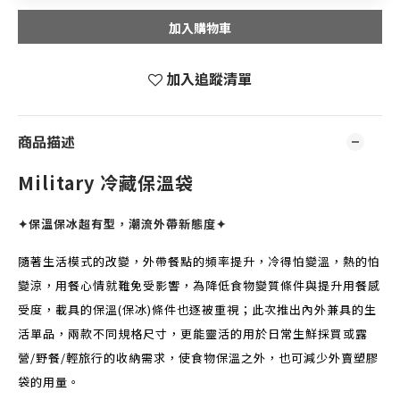
加入購物車
加入追蹤清單
商品描述
Military 冷藏保溫袋
✦保溫保冰超有型，潮流外帶新態度✦
隨著生活模式的改變，外帶餐點的頻率提升，冷得怕變溫，熱的怕
變涼，用餐心情就難免受影響，為降低食物變質條件與提升用餐感
受度，載具的保溫(保冰)條件也逐被重視；此次推出內外兼具的生
活單品，兩款不同規格尺寸，更能靈活的用於日常生鮮採買或露
營/野餐/輕旅行的收納需求，使食物保溫之外，也可減少外賣塑膠
袋的用量。