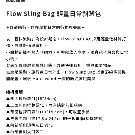
Flow Sling Bag 輕量日常斜背包
✦輕盈隨行，自在流動日常的行動與美感✦
以「輕快流動」為設計概念，Flow Sling Bag 採用輕量化材質打
造，兼具舒適與實用。
小體積卻擁有驚人收納力，可輕鬆放入水壺、隨身電子用品與日常
小物。
背面配置隱藏式拉鍊口袋，方便快速取用手機與重要物品。
無論是通勤、旅行或日常外出，Flow Sling Bag 以俐落線條與機
能配置，
展現 Matchwood 一貫的簡約實用美學。
結構說明
▲側面拉鍊袋*1(18*34cm)
▲正面斜開拉鍊袋*1，內有鑰匙勾扣結構
▲背面拉鍊口袋*1(13*19.5cm)，可放置手機
▲主袋內部可放17.8 x 24.5cm的平板電腦(裸機狀態)
▲內部前側透明布口袋*2
▲內部後側大口袋*1