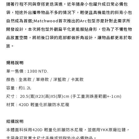
隨著行程不同與穿搭更迭演進，近年隨身小包躍升成日常必備包
袋，短途外出攜帶物品不多的情況下，輕便且具機能性的斜背小包
自然成為首選;Matchwood首次推出的Arc包型亦是針對此需求所
開發設計，本次將包型外觀扁平化更能服貼身形，但為了不犧牲物
品放置空間，將前後口袋的底部都做折角設計，讓物品都更易於取
放。
規格說明
單一售價 : 1380 NTD.
顏色 : 全黑款 / 軍綠款 / 深藍款 / 卡其款
容量 : 約1.2L
尺寸 : 20.5(寬)X23(高)X5(厚)cm (手工量測誤差範圍+-1cm)
材質 : 420D 輕量化抓皺防水尼龍
結構說明
本體面料採用420D 輕量化抓皺防水尼龍，並選用YKK原廠拉鏈，
主袋身可放置大尺寸手機或短程外出必備物品。