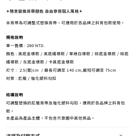
✦
隨意變換背帶顏色 自由穿搭個人風格
✦
本背帶為可調整式替換背帶，可適用於各品牌之斜背包款使用。
規格說明
單一售價 : 280 NTD.
顏色 : 黑底金標款 / 黑底橘標款 / 軍綠白標款 / 棕底金標款 / 棕底
橘標款 / 灰底金標款 / 卡其底金標款
尺寸 : 2.5(寬)cm / 最長可調至 140 cm,最短可調至 75cm
材質 : 尼龍 / 強化塑料勾扣
結構說明
可調整替換的尼龍背帶及強化塑料勾扣，適用於各品牌之斜背包
款。
本產品為產品主體，不包含示意圖中其他商品。