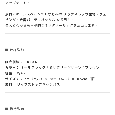
アップデート。
素材にはミルスペックでおなじみの
リップストップ生地、ウェ
ビング、金属パーツ、バックル
を採用し、
控えめながらも本格的なミリタリールックを演出します。
■ 仕様詳細
販売価格：1,880 NTD
カラー：
オールブラック / ミリタリーグリーン / ブラウン
容量：
約4.7L
サイズ：
25cm（長さ）×18cm（高さ）×10.5cm（幅）
素材：
リップストップキャンバス
■ 構造説明