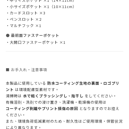
・中サイズポケット ×1（14×11cm）
・小サイズポケット ×1（10×11cm）
・カードスロット ×3
・ペンスロット ×2
・マルチフック ×1
●
最前面ファスナーポケット
・大開口ファスナーポケット ×1
■ お手入れ・注意事項
本製品に使用している
防水コーティング生地の裏面・ロゴプリ
ント
は環境配慮型素材です。
清掃時は
水で軽くブラッシングし、陰干し
をしてください。
有機溶剤・洗剤での浸け置き、洗濯機・乾燥機の使用は
コーティング剥離やプリント損傷の原因
となりますのでお控え
ください。
また、環境負荷低減素材のため、耐久性はご使用環境・保管状況
により異なります。