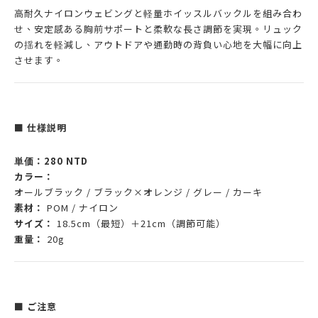
高耐久ナイロンウェビングと軽量ホイッスルバックルを組み合わ
せ、安定感ある胸前サポートと柔軟な長さ調節を実現。リュック
の揺れを軽減し、アウトドアや通勤時の背負い心地を大幅に向上
させます。
■
仕様説明
単価：280 NTD
カラー：
オールブラック / ブラック×オレンジ / グレー / カーキ
素材：
POM / ナイロン
サイズ：
18.5cm（最短）＋21cm（調節可能）
重量：
20g
■
ご注意