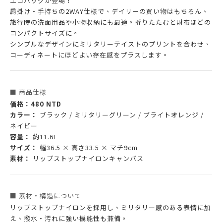
エコバッグが登場！
肩掛け・手持ちの2WAY仕様で、デイリーの買い物はもちろん、
旅行時の洗面用品や小物収納にも最適。折りたたむと財布ほどの
コンパクトサイズに。
シンプルなデザインにミリタリーテイストのプリントを合わせ、
コーディネートにほどよい存在感をプラスします。
■ 商品仕様
価格：480 NTD
カラー：
ブラック / ミリタリーグリーン / ブライトオレンジ /
ネイビー
容量：
約11.6L
サイズ：
幅36.5 × 高さ33.5 × マチ9cm
素材：
リップストップナイロンキャンバス
■ 素材・構造について
リップストップナイロンを採用し、ミリタリー感のある表情に加
え、撥水・汚れに強い機能性も兼備。