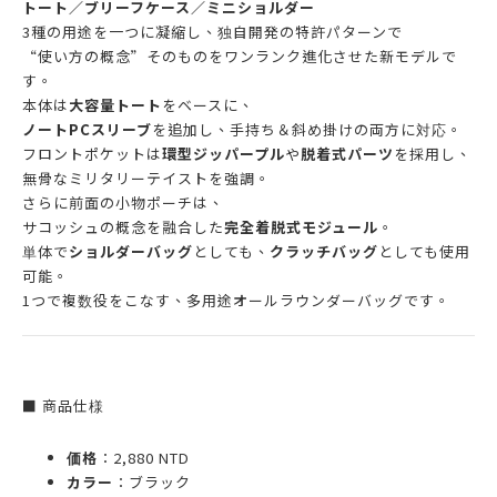
トート／ブリーフケース／ミニショルダー
3種の用途を一つに凝縮し、独自開発の特許パターンで
“使い方の概念”そのものをワンランク進化させた新モデルで
す。
本体は
大容量トート
をベースに、
ノートPCスリーブ
を追加し、手持ち＆斜め掛けの両方に対応。
フロントポケットは
環型ジッパープル
や
脱着式パーツ
を採用し、
無骨なミリタリーテイストを強調。
さらに前面の小物ポーチは、
サコッシュの概念を融合した
完全着脱式モジュール
。
単体で
ショルダーバッグ
としても、
クラッチバッグ
としても使用
可能。
1つで複数役をこなす、多用途オールラウンダーバッグです。
■ 商品仕様
価格
：2,880 NTD
カラー
：ブラック