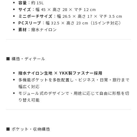
容量
：約 15L
サイズ
：幅 45 × 高さ 28 × マチ 12 cm
ミニポーチサイズ
：幅 26.5 × 高さ 17 × マチ 3.5 cm
PCスリーブ
：幅 32.5 × 高さ 23 cm（15インチ対応）
素材
：撥水ナイロン
■ 構造・ディテール
撥水ナイロン生地 × YKK製ファスナー採用
多機能ポケットを多数配置し、ビジネス・日常・旅行まで
幅広く対応
モジュール式のデザインで、用途に応じて自由に形態を切
り替え可能
■ ポケット・収納構造