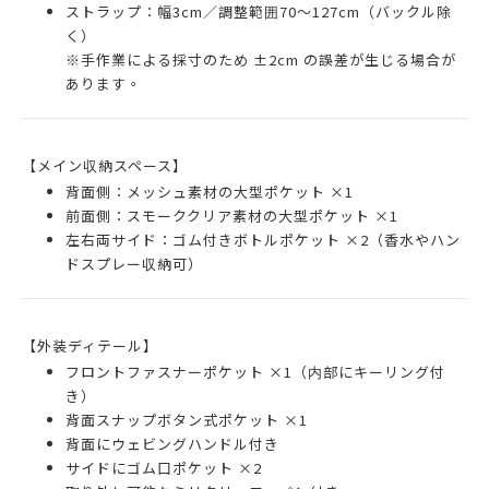
ストラップ：幅3cm／調整範囲70〜127cm（バックル除
く）
※手作業による採寸のため ±2cm の誤差が生じる場合が
あります。
【メイン収納スペース】
背面側：メッシュ素材の大型ポケット ×1
前面側：スモーククリア素材の大型ポケット ×1
左右両サイド：ゴム付きボトルポケット ×2（香水やハン
ドスプレー収納可）
【外装ディテール】
フロントファスナーポケット ×1（内部にキーリング付
き）
背面スナップボタン式ポケット ×1
背面にウェビングハンドル付き
サイドにゴム口ポケット ×2