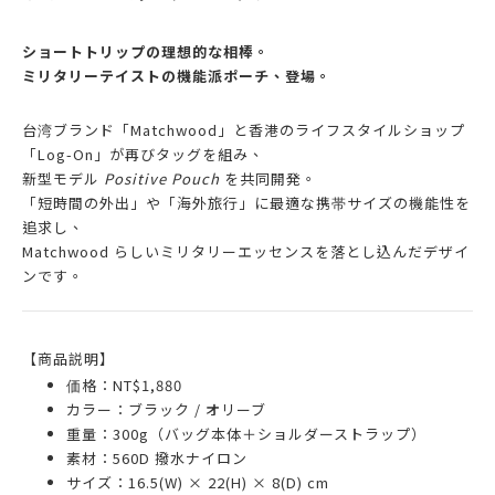
ショートトリップの理想的な相棒。
ミリタリーテイストの機能派ポーチ、登場
。
台湾ブランド「Matchwood」と香港のライフスタイルショップ
「Log-On」が再びタッグを組み、
新型モデル
Positive Pouch
を共同開発。
「短時間の外出」や「海外旅行」に最適な携帯サイズの機能性を
追求し、
Matchwood らしいミリタリーエッセンスを落とし込んだデザイ
ンです。
【商品説明】
価格：NT$1,880
カラー：ブラック / オリーブ
重量：300g（バッグ本体＋ショルダーストラップ）
素材：560D 撥水ナイロン
サイズ：16.5(W) × 22(H) × 8(D) cm