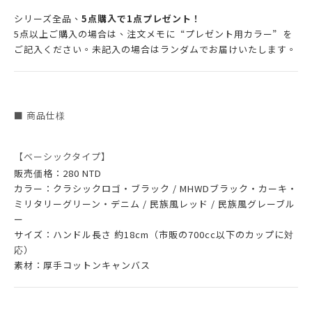
シリーズ全品、
5点購入で1点プレゼント！
5点以上ご購入の場合は、注文メモに“プレゼント用カラー”を
ご記入ください。未記入の場合はランダムでお届けいたします。
■ 商品仕様
【ベーシックタイプ】
販売価格：280 NTD
カラー：クラシックロゴ・ブラック / MHWDブラック・カーキ・
ミリタリーグリーン・デニム / 民族風レッド / 民族風グレーブル
ー
サイズ：ハンドル長さ 約18cm（市販の700cc以下のカップに対
応）
素材：厚手コットンキャンバス