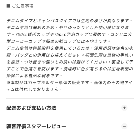
■ ご注意事項
デニムタイプとキャンバスタイプでは生地の厚さが異なります。
デニム生地は薄めのため、ややゆったりとした使用感になりま
す。700cc透明カップや750cc発泡カップに最適で、コンビニ大
型コーヒーカップや細めの紙コップには不向きです。
デニム生地は特殊染料を使用しているため、使用初期は淡色の衣
類・バッグとの併用はお控えください。初回洗濯は単独の手洗い
を推奨、つけ置きや強いもみ洗いは避けてください。裏返して干
すことで色落ちを防げます。洗濯時に色が落ちるのは生地表面の
染料による自然な現象です。
※本製品はカップホルダー単体の販売です。画像内のその他アイ
テムは付属しておりません。
配送および支払い方法
顧客評價スタマーレビュー