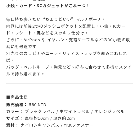
小銭・カード・3Cガジェットがこれ一つ！
毎日持ち歩きたい“ちょうどいい”マルチポーチ。
内側には前後2つのメッシュポケットを配置し、小銭・ICカー
ド・レシート・鍵などをスッキリ仕分け。
さらに、AirPods や イヤホン、充電ケーブルなどの3C小物の収
納にも最適です。
別売りのカラビナやユーティリティストラップを組み合わせれ
ば、
バッグ・ベルトループ・胸元など、好みに合わせて多様なスタイ
ルで持ち運べます。
■商品仕様
販売価格：
580 NTD
カラー：
ブラックラベル / ホワイトラベル / オレンジラベル
サイズ：
直径約10cm / 厚さ約2cm
素材：
ナイロンキャンバス / YKKファスナー