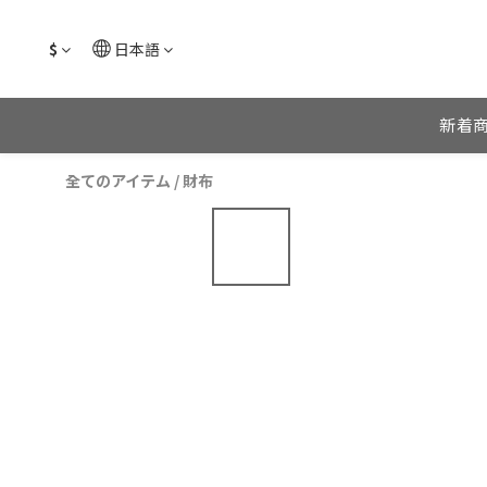
$
日本語
新着
全てのアイテム
/
財布