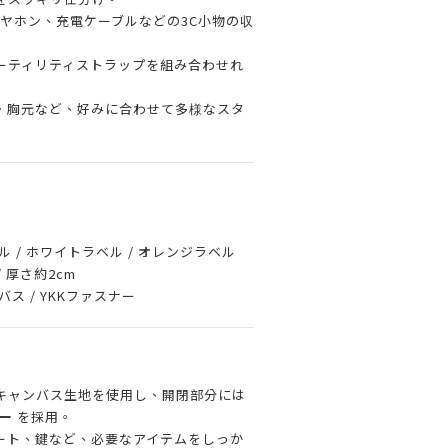
や イヤホン、充電ケーブルなどの3C小物の収
ーティリティストラップを組み合わせれ
・胸元など、好みに合わせて多様なスタ
 / ホワイトラベル / オレンジラベル
/ 厚さ約2cm
ス / YKKファスナー
キャンバス生地を使用し、開閉部分には
ー
を採用。
シート、鍵など、必要なアイテムをしっか