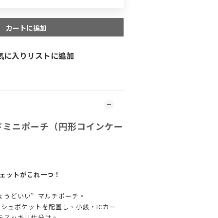
カートに追加
気に入りリストに追加
ウンドミニポーチ（円形コインケー
ジェットがこれ一つ！
ょうどいい”マルチポーチ。
シュポケットを配置し、小銭・ICカー
をスッキリ仕分け。