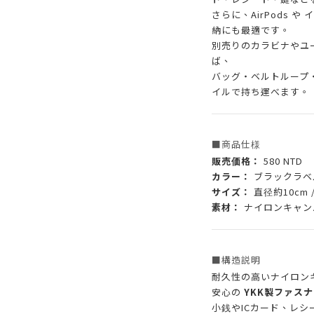
さらに、AirPods 
納にも最適です。
別売りのカラビナやユ
ば、
バッグ・ベルトループ
イルで持ち運べます。
■商品仕様
販売価格：
580 NTD
カラー：
ブラックラベル
サイズ：
直径約10cm 
素材：
ナイロンキャンバ
■構造説明
耐久性の高いナイロン
安心の
YKK製ファスナ
小銭やICカード、レ