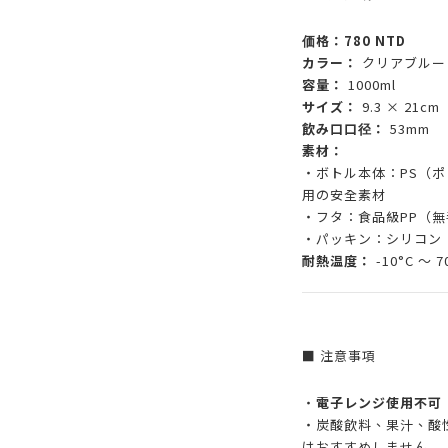
価格：780 NTD
カラー：
クリアブルー
容量：
1000ml
サイズ：
9.3 × 21cm
飲み口口径：
53mm
素材：
・ボトル本体：PS（ポ
用の安全素材
・フタ：食品級PP（
・パッキン：シリコン
耐熱温度：
-10°C 〜 7
■ 注意事項
・
電子レンジ使用不可
・炭酸飲料、果汁、酸
はおすすめしません