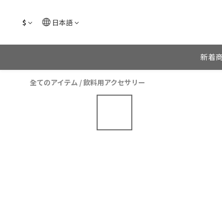
$
日本語
新着
全てのアイテム
/
飲料用アクセサリー