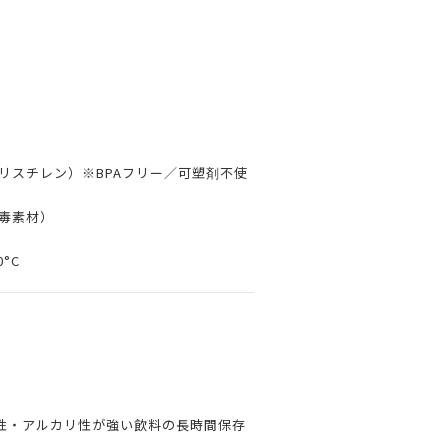
リスチレン）※BPAフリー／可塑剤不使
無毒素材）
0°C
性・アルカリ性が強い飲料の長時間保存