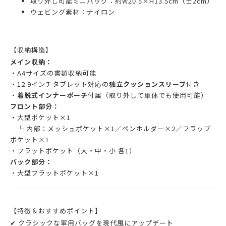
取り外し可能ミニバッグ：約W20.5×H13.5cm（±2cm）
ウェビング素材：ナイロン
【収納構造】
メイン収納：
・A4サイズの書類収納可能
・12.9インチタブレット対応の
独立クッションスリーブ
付き
・
着脱式インナーポーチ
付属（取り外して単体でも使用可能）
フロント部分：
・大型ポケット×1
└ 内部：メッシュポケット×1／ペンホルダー×2／フラップ
ポケット×1
・フラットポケット（大・中・小 各1）
バック部分：
・大型フラットポケット×1
【特徴＆おすすめポイント】
✔ クラシックな軍用バッグを現代風にアップデート