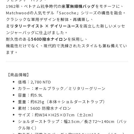
1962年、ベトナム戦争時代の
米軍無線機バッグ
をモチーフに、
Matchwoodの人気モデル「Sacoche」シリーズの構造を融合。
クラシックな軍用デザインを解体・再構築し、
ミリタリーテイスト × デイリーユース
を両立した新しいメッセ
ンジャーバッグに仕上げました。
耐久性のある
560D撥水ナイロン
を採用し、
機能性だけでなく、現代的で洗練されたスタイルも兼ね備えてい
ます。
【商品情報】
価格：2,780 NTD
カラー：オールブラック／ミリタリーグリーン
容量：約5.9L
重量：約625g（本体＋ショルダーストラップ）
素材：560D 防撥水ナイロン
サイズ：約W34×H25×D7cm（±2cm）
ショルダーストラップ：幅2.5cm／長さ72〜140cm（バッ
クル除く）