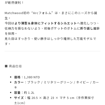
が断然便利！
Matchwood初の“Arcフォルム”は、まさにこのニーズから誕
生。
今回は
より薄型＆身体にフィットするシルエット
へ進化しつつ、
収納力を損なわないよう、前後ポケットのボトムに
折り返し設計
を採用。
見た目はすっきり、使い勝手はしっかり確保した万能モデルで
す。
■ 商品仕様
価格
：1,380 NTD
カラー
：ブラック / ミリタリーグリーン / ネイビー / カー
キ
容量
：約 1.2L
サイズ
：幅 20.5 × 高さ 23 × マチ 5 cm（手作業採寸
±1cm）