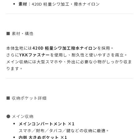
素材
：420D 軽量シワ加工・撥水ナイロン
■ 素材・構造
本体生地には
420D 軽量シワ加工撥水ナイロン
を採用。
さらに
YKKファスナー
を使用し、耐久性と使いやすさを両立。
メイン収納には大型スマホや、外出に必要な小物がしっかり収ま
ります。
■ 収納ポケット詳細
● メイン収納
メインコンパートメント ×1
スマホ／財布／タバコ／鍵などの収納に最適。
内側 大きめポケット ×1