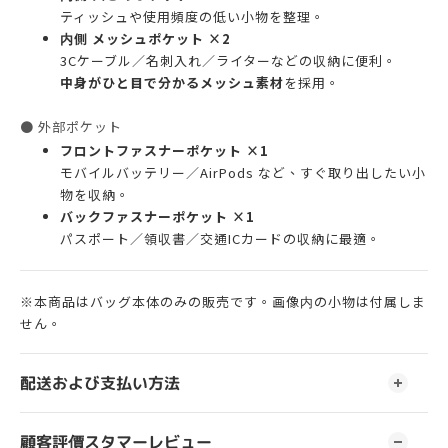
ティッシュや使用頻度の低い小物を整理。
内側 メッシュポケット ×2
3Cケーブル／名刺入れ／ライターなどの収納に便利。
中身がひと目で分かるメッシュ素材
を採用。
● 外部ポケット
フロントファスナーポケット ×1
モバイルバッテリー／AirPods など、すぐ取り出したい小
物を収納。
バックファスナーポケット ×1
パスポート／領収書／交通ICカードの収納に最適。
※本商品はバッグ本体のみの販売です。画像内の小物は付属しま
せん。
配送および支払い方法
顧客評價スタマーレビュー