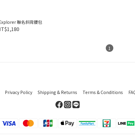
 Explorer 聯名斜背腰包
NT$1,180
1
Privacy Policy
Shipping & Returns
Terms & Conditions
FA