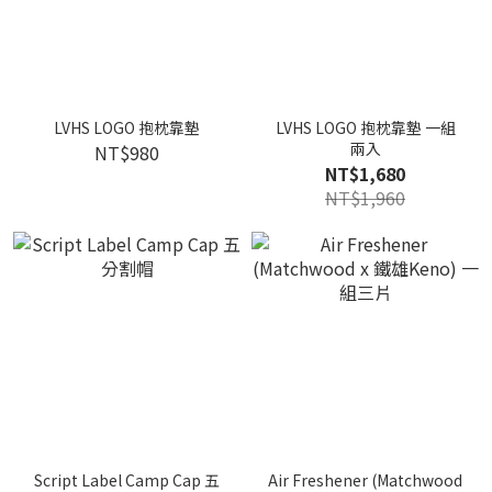
LVHS LOGO 抱枕靠墊
LVHS LOGO 抱枕靠墊 一組
兩入
NT$980
NT$1,680
NT$1,960
Script Label Camp Cap 五
Air Freshener (Matchwood