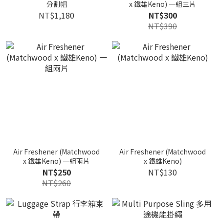
分割帽
x 鐵雄Keno) 一組三片
NT$1,180
NT$300
NT$390
Air Freshener (Matchwood
Air Freshener (Matchwood
x 鐵雄Keno) 一組兩片
x 鐵雄Keno)
NT$250
NT$130
NT$260